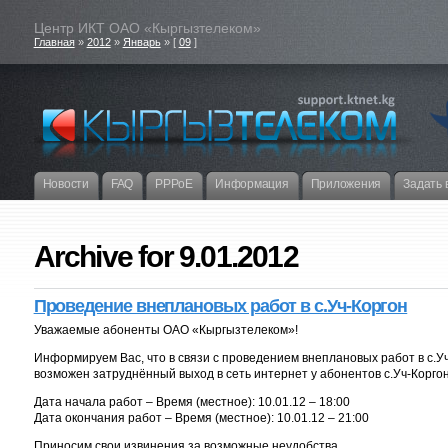
Центр ИКТ ОАО «Кыргызтелеком»
Главная
»
2012
»
Январь
» [
09
]
Новости
FAQ
PPPoE
Информация
Приложения
Задать 
Archive for 9.01.2012
Проведение внеплановых работ в с.Уч-Коргон
Уважаемые абоненты ОАО «Кыргызтелеком»!
Информируем Вас, что в связи с проведением внеплановых работ в с.У
возможен затруднённый выход в сеть интернет у абонентов с.Уч-Коргон
Дата начала работ – Время (местное): 10.01.12 – 18:00
Дата окончания работ – Время (местное): 10.01.12 – 21:00
Приносим свои извинения за возможные неудобства.