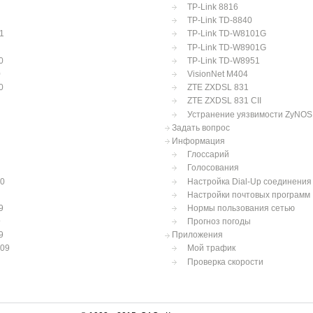
TP-Link 8816
TP-Link TD-8840
1
TP-Link TD-W8101G
TP-Link TD-W8901G
0
TP-Link TD-W8951
0
VisionNet M404
0
ZTE ZXDSL 831
ZTE ZXDSL 831 CII
Устранение уязвимости ZyNOS
Задать вопрос
Информация
Глоссарий
Голосования
10
Настройка Dial-Up соединения
Настройки почтовых программ
9
Нормы пользования сетью
9
Прогноз погоды
9
Приложения
009
Мой трафик
Проверка скорости