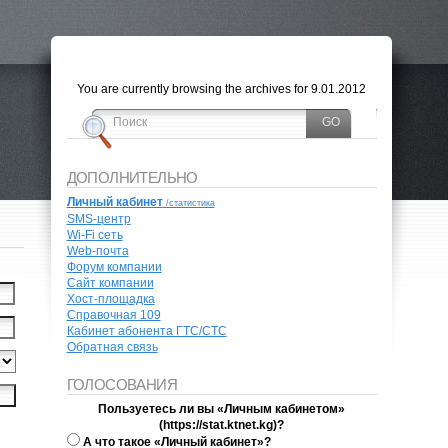
You are currently browsing the archives for 9.01.2012
ДОПОЛНИТЕЛЬНО
Личный кабинет
/cтатистика
SMS-центр
Wi-Fi сеть
Web-почта
Форум компании
Сайт компании
Хост-площадка
Справочная 109
Кабинет абонента ГТС/СТС
Обратная связь
ГОЛОСОВАНИЯ
Пользуетесь ли вы «Личным кабинетом»
(https://stat.ktnet.kg)?
А что такое «Личный кабинет»?