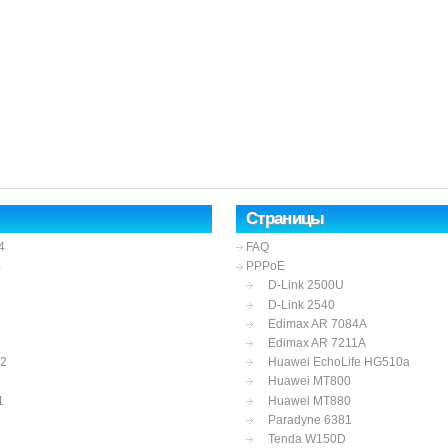
Страницы
4
FAQ
4
PPPoE
D-Link 2500U
D-Link 2540
2
Edimax AR 7084A
Edimax AR 7211A
12
Huawei EchoLife HG510a
Huawei MT800
1
Huawei MT880
Paradyne 6381
Tenda W150D