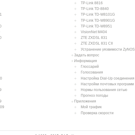
TP-Link 8816
TP-Link TD-8840
1
TP-Link TD-W8101G
TP-Link TD-W8901G
0
TP-Link TD-W8951
0
VisionNet M404
0
ZTE ZXDSL 831
ZTE ZXDSL 831 CII
Устранение уязвимости ZyNOS
Задать вопрос
Информация
Глоссарий
Голосования
10
Настройка Dial-Up соединения
Настройки почтовых программ
9
Нормы пользования сетью
9
Прогноз погоды
9
Приложения
009
Мой трафик
Проверка скорости