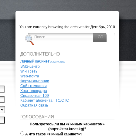
You are currently browsing the archives for Декабрь, 2010
ДОПОЛНИТЕЛЬНО
Личный кабинет
/cтатистика
SMS-центр
Wi-Fi сеть
Web-почта
Форум компании
Сайт компании
Хост-площадка
Справочная 109
Кабинет абонента ГТС/СТС
Обратная связь
ГОЛОСОВАНИЯ
Пользуетесь ли вы «Личным кабинетом»
(https://stat.ktnet.kg)?
А что такое «Личный кабинет»?