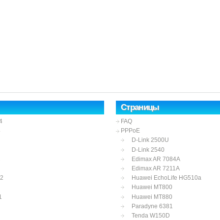
Страницы
4
FAQ
4
PPPoE
D-Link 2500U
D-Link 2540
2
Edimax AR 7084A
Edimax AR 7211A
12
Huawei EchoLife HG510a
Huawei MT800
1
Huawei MT880
Paradyne 6381
Tenda W150D