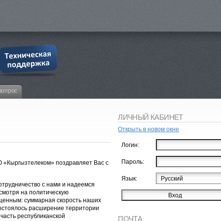
вопрос
ЛИЧНЫЙ КАБИНЕТ
Открыть в новом окне
Логин:
Пароль:
 «Кыргызтелеком» поздравляет Вас с
Язык:
отрудничество с нами и надеемся
смотря на политическую
ыщенным: суммарная скорость наших
 состоялось расширение территории
часть республиканской
ПОЧТА