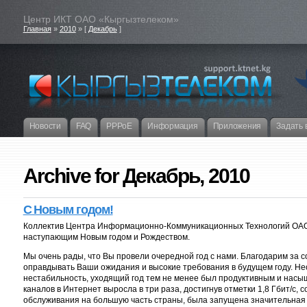
Центр ИКТ ОАО «Кыргызтелеком»
Главная
»
2010
» [
Декабрь
]
Новости
FAQ
PPPoE
Информация
Приложения
Задать 
Archive for Декабрь, 2010
С Новым годом!
Коллектив Центра Информационно-Коммуникационных Технологий ОАО
наступающим Новым годом и Рождеством.
Мы очень рады, что Вы провели очередной год с нами. Благодарим за с
оправдывать Ваши ожидания и высокие требования в будущем году. Не
нестабильность, уходящий год тем не менее был продуктивным и нас
каналов в Интернет выросла в три раза, достигнув отметки 1,8 Гбит/с,
обслуживания на большую часть страны, была запущена значительная 