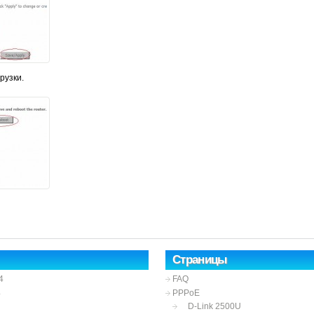
рузки.
Страницы
4
FAQ
4
PPPoE
D-Link 2500U