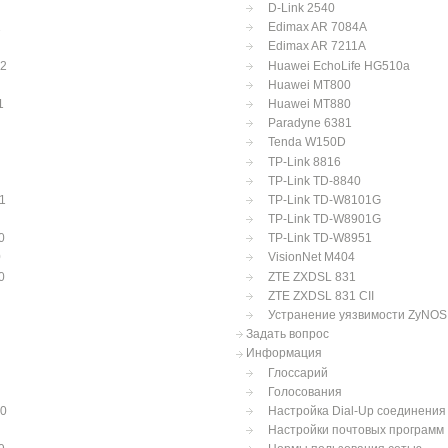
D-Link 2540
2
Edimax AR 7084A
Edimax AR 7211A
12
Huawei EchoLife HG510a
Huawei MT800
1
Huawei MT880
Paradyne 6381
Tenda W150D
TP-Link 8816
TP-Link TD-8840
1
TP-Link TD-W8101G
TP-Link TD-W8901G
0
TP-Link TD-W8951
0
VisionNet M404
0
ZTE ZXDSL 831
ZTE ZXDSL 831 CII
Устранение уязвимости ZyNOS
Задать вопрос
Информация
Глоссарий
Голосования
10
Настройка Dial-Up соединения
Настройки почтовых программ