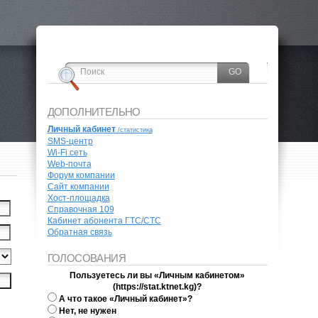
ДОПОЛНИТЕЛЬНО
Личный кабинет
/cтатистика
SMS-центр
Wi-Fi сеть
Web-почта
Форум компании
Сайт компании
Хост-площадка
Справочная 109
Кабинет абонента ГТС/СТС
Обратная связь
ГОЛОСОВАНИЯ
Пользуетесь ли вы «Личным кабинетом»
(https://stat.ktnet.kg)?
А что такое «Личный кабинет»?
Нет, не нужен