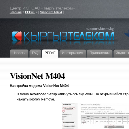
Центр ИКТ ОАО «Кыргызтелеком»
Главная
»
PPPoE
» [
VisionNet M404
]
Новости
FAQ
PPPoE
Информация
Приложения
Задать 
VisionNet M404
Настройка модема VisionNet M404
В меню
Advanced Setup
кликнуть ссылку WAN. На открывшейся стр
нажать кнопку Remove.