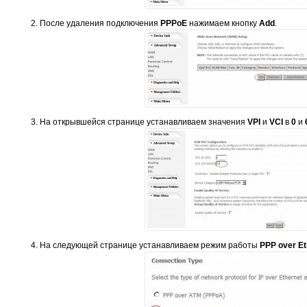
После удаления подключения
PPPoE
нажимаем кнопку
Add
.
На открывшейся странице устанавливаем значения
VPI
и
VCI
в
0
и
На следующей странице устанавливаем режим работы
PPP over Et