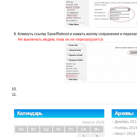
Кликнуть ссылку Save/Reboot и нажать кнопку сохранения и перезаг
Не выключать модем, пока он не перезагрузится.
Календарь
Архивы
Декабрь 201
Август 2026
Ноябрь 201
Пн
Вт
Ср
Чт
Пт
Сб
Вс
Август 2014
1
2