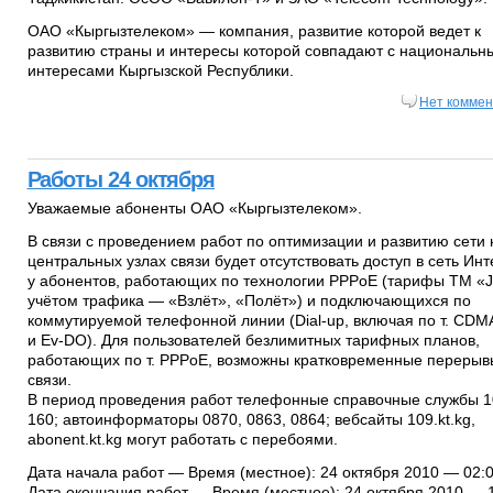
ОАО «Кыргызтелеком» — компания, развитие которой ведет к
развитию страны и интересы которой совпадают с национальн
интересами Кыргызской Республики.
Нет коммен
Работы 24 октября
Уважаемые абоненты ОАО «Кыргызтелеком».
В связи с проведением работ по оптимизации и развитию сети 
центральных узлах связи будет отсутствовать доступ в сеть Инт
у абонентов, работающих по технологии PPPoE (тарифы ТМ «J
учётом трафика — «Взлёт», «Полёт») и подключающихся по
коммутируемой телефонной линии (Dial-up, включая по т. CDM
и Ev-DO). Для пользователей безлимитных тарифных планов,
работающих по т. PPPoE, возможны кратковременные перерыв
связи.
В период проведения работ телефонные справочные службы 1
160; автоинформаторы 0870, 0863, 0864; вебсайты 109.kt.kg,
abonent.kt.kg могут работать с перебоями.
Дата начала работ — Время (местное): 24 октября 2010 — 02:
Дата окончания работ — Время (местное): 24 октября 2010 — 