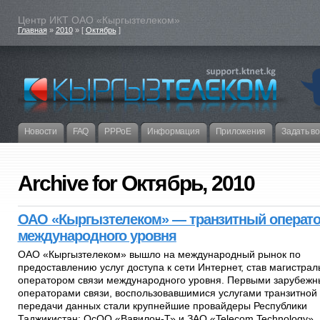
Центр ИКТ ОАО «Кыргызтелеком»
Главная
»
2010
» [
Октябрь
]
Новости
FAQ
PPPoE
Информация
Приложения
Задать в
Archive for Октябрь, 2010
ОАО «Кыргызтелеком» — транзитный операт
международного уровня
ОАО «Кыргызтелеком» вышло на международный рынок по
предоставлению услуг доступа к сети Интернет, став магистра
оператором связи международного уровня. Первыми зарубеж
операторами связи, воспользовавшимися услугами транзитной
передачи данных стали крупнейшие провайдеры Республики
Таджикистан: ОсОО «Вавилон-Т» и ЗАО «Telecom Technology».