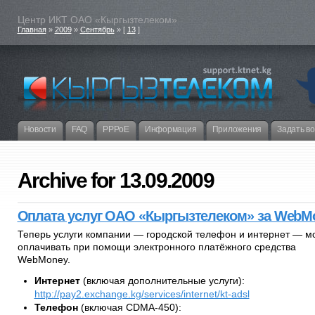
Центр ИКТ ОАО «Кыргызтелеком»
Главная
»
2009
»
Сентябрь
» [
13
]
Новости
FAQ
PPPoE
Информация
Приложения
Задать в
Archive for 13.09.2009
Оплата услуг ОАО «Кыргызтелеком» за WebM
Теперь услуги компании — городской телефон и интернет — м
оплачивать при помощи электронного платёжного средства
WebMoney.
Интернет
(включая дополнительные услуги):
http://pay2.exchange.kg/services/internet/kt-adsl
Телефон
(включая CDMA-450):