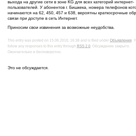
выхода на другие сети в зоне KG для всех категорий интернет-
пользователей. У абонентов г. Бишкека, номера телефонов кот
начинаются на 62, 450, 457 и 638, вероятны краткосрочные об
связи при доступе в сеть Интернет.
Приносим свои извинения за возможные неудобства.
This entry was posted on 15.06.2010, 16:38 and is filed under
Объявления
. 
follow any responses to this entry through
RSS 2.0
. Обсуждение закрыто.
Окончательно и бесповоротно.
Это не обсуждается.