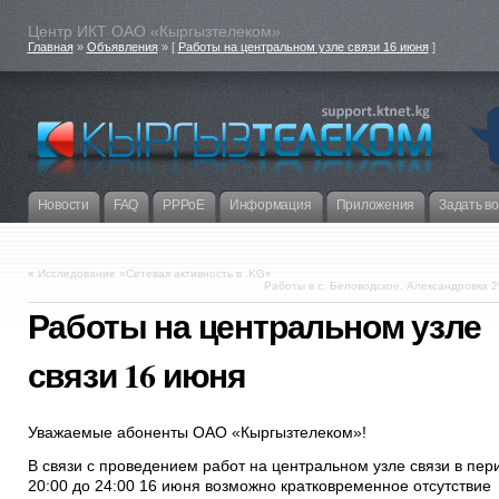
Центр ИКТ ОАО «Кыргызтелеком»
Главная
»
Объявления
» [
Работы на центральном узле связи 16 июня
]
Новости
FAQ
PPPoE
Информация
Приложения
Задать в
«
Исследование «Сетевая активность в .KG»
Работы в с. Беловодское, Александровка 
Работы на центральном узле
связи 16 июня
Уважаемые абоненты ОАО «Кыргызтелеком»!
В связи с проведением работ на центральном узле связи в пер
20:00 до 24:00 16 июня возможно кратковременное отсутствие